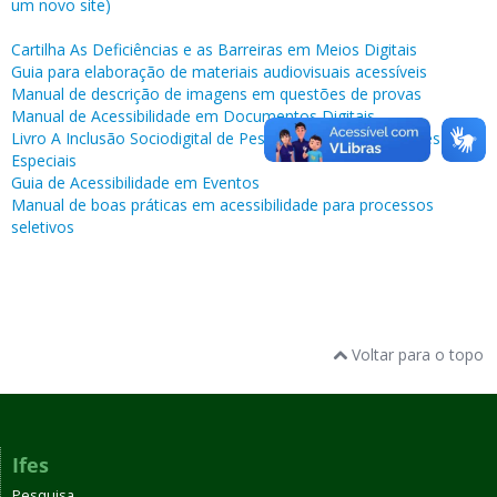
um novo site)
Cartilha As Deficiências e as Barreiras em Meios Digitais
Guia para elaboração de materiais audiovisuais acessíveis
Manual de descrição de imagens em questões de provas
Manual de Acessibilidade em Documentos Digitais
Livro A Inclusão Sociodigital de Pessoas com Necessidades
Especiais
Guia de Acessibilidade em Eventos
Manual de boas práticas em acessibilidade para processos
seletivos
Voltar para o topo
Ifes
Pesquisa