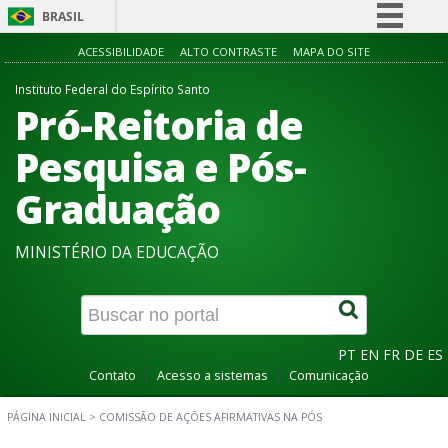
BRASIL
Simplifique!
ACESSIBILIDADE
ALTO CONTRASTE
MAPA DO SITE
Comunica BR
Instituto Federal do Espírito Santo
Pró-Reitoria de
Participe
Acesso à informação
Pesquisa e Pós-
Legislação
Graduação
Canais
MINISTÉRIO DA EDUCAÇÃO
PT
EN
FR
DE
ES
Contato
Acesso a sistemas
Comunicação
PÁGINA INICIAL
>
COMISSÃO DE AÇÕES AFIRMATIVAS NA PÓS