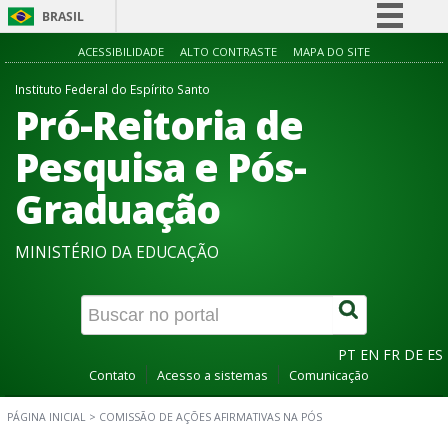
BRASIL
Simplifique!
ACESSIBILIDADE
ALTO CONTRASTE
MAPA DO SITE
Comunica BR
Instituto Federal do Espírito Santo
Pró-Reitoria de
Participe
Acesso à informação
Pesquisa e Pós-
Legislação
Graduação
Canais
MINISTÉRIO DA EDUCAÇÃO
PT
EN
FR
DE
ES
Contato
Acesso a sistemas
Comunicação
PÁGINA INICIAL
>
COMISSÃO DE AÇÕES AFIRMATIVAS NA PÓS