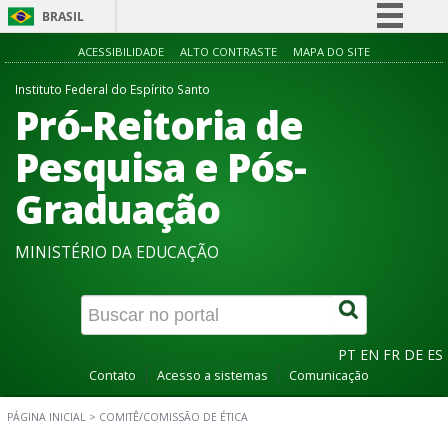
BRASIL
Simplifique!
ACESSIBILIDADE
ALTO CONTRASTE
MAPA DO SITE
Comunica BR
Instituto Federal do Espírito Santo
Pró-Reitoria de
Participe
Acesso à informação
Pesquisa e Pós-
Legislação
Graduação
Canais
MINISTÉRIO DA EDUCAÇÃO
PT
EN
FR
DE
ES
Contato
Acesso a sistemas
Comunicação
PÁGINA INICIAL
>
COMITÊ/COMISSÃO DE ÉTICA