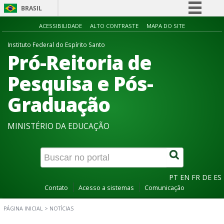
BRASIL
Simplifique!
ACESSIBILIDADE
ALTO CONTRASTE
MAPA DO SITE
Comunica BR
Instituto Federal do Espírito Santo
Pró-Reitoria de
Participe
Acesso à informação
Pesquisa e Pós-
Legislação
Graduação
Canais
MINISTÉRIO DA EDUCAÇÃO
PT
EN
FR
DE
ES
Contato
Acesso a sistemas
Comunicação
PÁGINA INICIAL
>
NOTÍCIAS