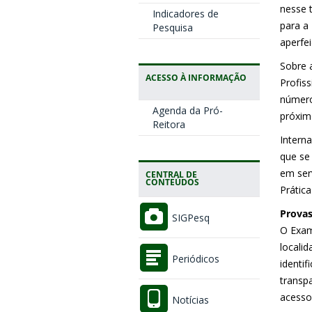
nesse t
Indicadores de
para a
Pesquisa
aperfei
Sobre 
ACESSO À INFORMAÇÃO
Profis
número
Agenda da Pró-
próxim
Reitora
Intern
que se
em ser
CENTRAL DE
CONTEÚDOS
Prátic
Prova
SIGPesq
O Exam
locali
Periódicos
identif
transp
acesso
Notícias