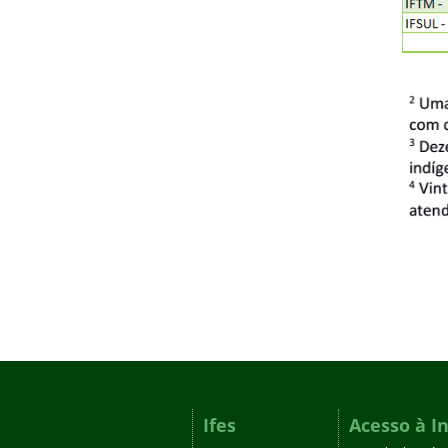
Ifes
Acesso à I