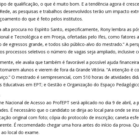
ipo de qualificação, o que é muito bom. E a tendência agora é cresce
 Rede, as pesquisas e trabalhos desenvolvidos terão um impacto ex
çoamento do que é feito pelos institutos.
a alta procura no Espírito Santo, especificamente, Rony lembra as 
sional e Tecnológica e em Proeja, ofertadas pelo Ifes, como fatore
 de egressos grande, e todos são público-alvo do mestrado.” A persp
os processos seletivos o número de vagas seja ampliado, inclusive c
amente, ele avalia que também é favorável a possível ajuda financei
 tornarem alunos e vierem de fora da Grande Vitória. “A intenção é 
viço.” O mestrado é semipresencial, com 510 horas de atividades didá
as Educativas em EPT; e Gestão e Organização do Espaço Pedagógic
s
e Nacional de Acesso ao ProfEPT será aplicado no dia 9 de abril, a p
dades. É necessário que o candidato se dirija ao local para onde se i
icação original com foto; cópia do protocolo de inscrição; caneta esfe
arente. É recomendado chegar uma hora antes do início da prova. Q
 ao local do exame.