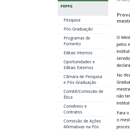
de Março
PRPPG
Prova
Pesquisa
mestr
Pós-Graduação
O Mest
Programas de
Fomento
pelos i
instit
Editais Internos
servid
Oportunidades e
declar
Editais Externos
No Ifes
Câmara de Pesquisa
Gradua
e Pós-Graduação
mestra
Comitê/Comissão de
não tem
Ética
institu
Convênios e
Contratos
Para o
o mest
Comissão de Ações
Afirmativas na Pós
proces