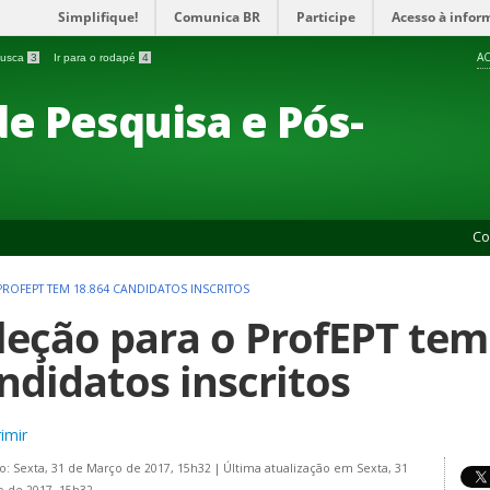
Simplifique!
Comunica BR
Participe
Acesso à infor
AC
 busca
3
Ir para o rodapé
4
de Pesquisa e Pós-
Co
ROFEPT TEM 18.864 CANDIDATOS INSCRITOS
leção para o ProfEPT tem
ndidatos inscritos
imir
o: Sexta, 31 de Março de 2017, 15h32
|
Última atualização em Sexta, 31