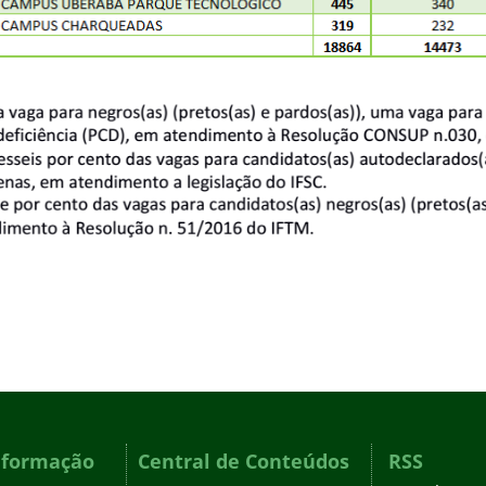
nformação
Central de Conteúdos
RSS