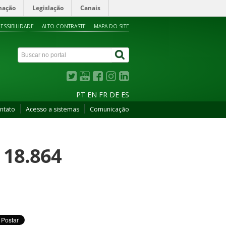
mação
Legislação
Canais
ESSIBILIDADE
ALTO CONTRASTE
MAPA DO SITE
PT
EN
FR
DE
ES
ntato
Acesso a sistemas
Comunicação
 18.864