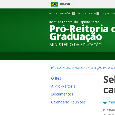
BRASIL
Ir para o conteúdo
1
Ir para o menu
2
Ir para a
Instituto Federal do Espírito Santo
Pró-Reitoria 
Graduação
MINISTÉRIO DA EDUCAÇÃO
PÁGINA INICIAL
>
NOTÍCIAS
>
SELEÇÃO PARA O P
Se
O Ifes
ca
A Pró-Reitoria
Documentos
Calendário Reuniões
Impr
Publicad