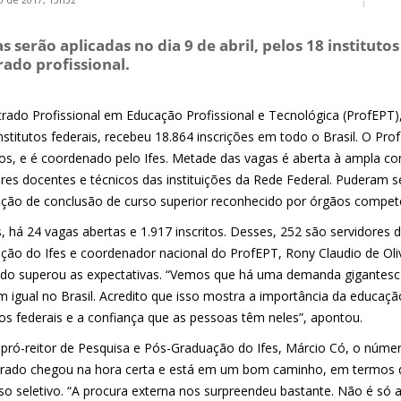
 de 2017, 15h32
s serão aplicadas no dia 9 de abril, pelos 18 instituto
ado profissional.
rado Profissional em Educação Profissional e Tecnológica (ProfEPT),
nstitutos federais, recebeu 18.864 inscrições em todo o Brasil. O Pr
utos, e é coordenado pelo Ifes. Metade das vagas é aberta à ampla c
ores docentes e técnicos das instituições da Rede Federal. Puderam 
ação de conclusão de curso superior reconhecido por órgãos compet
, há 24 vagas abertas e 1.917 inscritos. Desses, 252 são servidores da
ção do Ifes e coordenador nacional do ProfEPT, Rony Claudio de Olive
do superou as expectativas. “Vemos que há uma demanda gigantesc
 igual no Brasil. Acredito que isso mostra a importância da educação 
tos federais e a confiança que as pessoas têm neles”, apontou.
 pró-reitor de Pesquisa e Pós-Graduação do Ifes, Márcio Có, o núm
rado chegou na hora certa e está em um bom caminho, em termos de
so seletivo. “A procura externa nos surpreendeu bastante. Não é só 