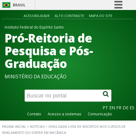
BRASIL
Simplifique!
ACESSIBILIDADE
ALTO CONTRASTE
MAPA DO SITE
Comunica BR
Instituto Federal do Espírito Santo
Pró-Reitoria de
Participe
Acesso à informação
Pesquisa e Pós-
Legislação
Graduação
Canais
MINISTÉRIO DA EDUCAÇÃO
PT
EN
FR
DE
ES
Contato
Acesso a sistemas
Comunicação
PÁGINA INICIAL
>
NOTÍCIAS
>
DIVULGADA LISTA DE INSCRITOS NOS CURSOS DE
NIVELAMENTO DO DINTER EM MECÂNICA