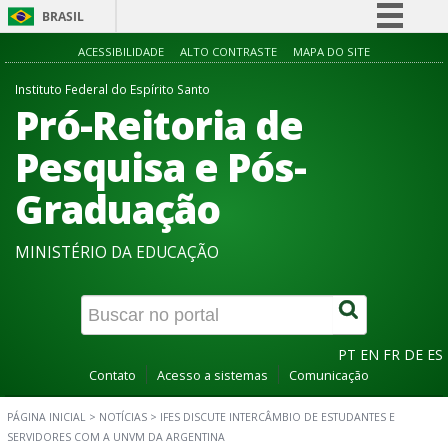
BRASIL
Simplifique!
ACESSIBILIDADE
ALTO CONTRASTE
MAPA DO SITE
Comunica BR
Instituto Federal do Espírito Santo
Pró-Reitoria de
Participe
Acesso à informação
Pesquisa e Pós-
Legislação
Graduação
Canais
MINISTÉRIO DA EDUCAÇÃO
PT
EN
FR
DE
ES
Contato
Acesso a sistemas
Comunicação
PÁGINA INICIAL
>
NOTÍCIAS
>
IFES DISCUTE INTERCÂMBIO DE ESTUDANTES E
SERVIDORES COM A UNVM DA ARGENTINA