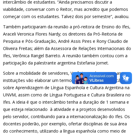
intercâmbio de estudantes. “Ainda precisamos discutir a
viabilidade, conversar com o Reitor, mas acredito que podemos
começar com os estudantes. Talvez dois por semestre”, avaliou.
Também participaram da reunião a pró-reitora de Ensino do Ifes,
Araceli Veronica Flores Nardy; os diretores da Pró-Reitoria de
Pesquisa e Pós-Graduação, André Assis Pires e Rony Claudio de
Oliveira Freitas; além da Assessora de Relações Internacionais do
Ifes, Verônica Rangel Barreto. A reunião também contou com a
participação da palestrante argentina Estefania Jornet.
Sobre a mobilidade de servidores, Verônica esclarece que as
instituições vão elaborar um termo aditivo. "Será um intercâmbio
sobre Aprendizagem de Língua Espanhola e Cultura Argentina na
UNVM, assim como de Língua Portuguesa e Cultura Brasileira no
Ifes. A ideia é que o intercâmbio tenha a duração de 1 semana e
que esteja relacionado à atividade e a projetos desenvolvidos
pelo servidor, contribuindo para a internacionalização do Ifes. Os
docentes poderão, por exemplo, ofertar disciplinas de sua área
do conhecimento, utilizando a língua espanhola como meio de