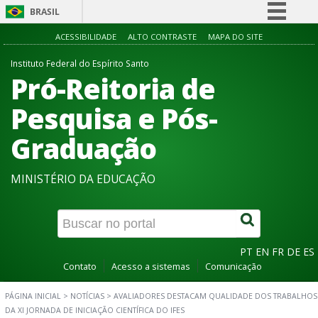
BRASIL
Simplifique!
ACESSIBILIDADE
ALTO CONTRASTE
MAPA DO SITE
Comunica BR
Instituto Federal do Espírito Santo
Pró-Reitoria de
Participe
Acesso à informação
Pesquisa e Pós-
Legislação
Graduação
Canais
MINISTÉRIO DA EDUCAÇÃO
PT
EN
FR
DE
ES
Contato
Acesso a sistemas
Comunicação
PÁGINA INICIAL
>
NOTÍCIAS
>
AVALIADORES DESTACAM QUALIDADE DOS TRABALHOS
DA XI JORNADA DE INICIAÇÃO CIENTÍFICA DO IFES